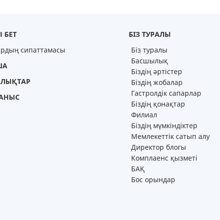
 БЕТ
БІЗ ТУРАЛЫ
ардың сипаттамасы
Біз туралы
Басшылық
ША
Біздің әртістер
ЛЫҚТАР
Біздің жобалар
Гастролдік сапарлар
АНЫС
Біздің қонақтар
Филиал
Біздің мүмкіндіктер
Мемлекеттік сатып алу
Директор блогы
Комплаенс қызметі
БАҚ
Бос орындар