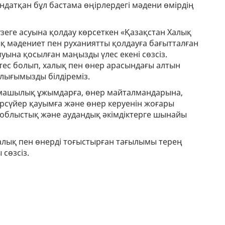
тқан бұл бастама өңірлердегі мәдени өмірдің
еге асуына қолдау көрсеткен «Қазақстан Халық
тық мәдениет пен руханиятты қолдауға бағытталған
ына қосылған маңызды үлес екені сөзсіз.
тес болып, халық пен өнер арасындағы алтын
лығымызды білдіреміз.
машылық ұжымдарға, өнер майталмандарына,
рсүйер қауымға және өнер керуенін жоғары
 облыстық және аудандық әкімдіктерге шынайы
алық пен өнерді тоғыстырған тағылымы терең
сөзсіз.