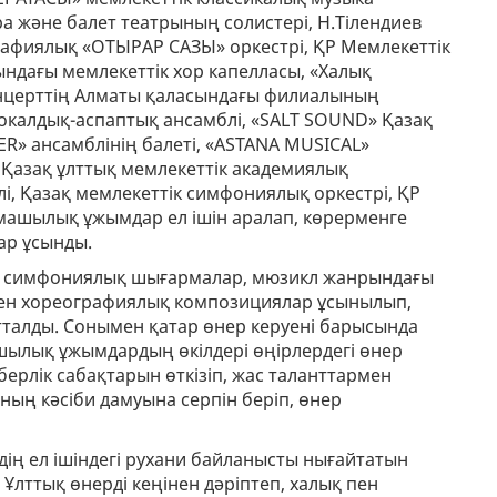
ра және балет театрының солистері, Н.Тілендиев
афиялық «ОТЫРАР САЗЫ» оркестрі, ҚР Мемлекеттік
ындағы мемлекеттік хор капелласы, «Халық
онцерттің Алматы қаласындағы филиалының
 вокалдық-аспаптық ансамблі, «SALT SOUND» Қазақ
R» ансамблінің балеті, «ASTANA MUSICAL»
 Қазақ ұлттық мемлекеттік академиялық
і, Қазақ мемлекеттік симфониялық оркестрі, ҚР
рмашылық ұжымдар ел ішін аралап, көрерменге
ар ұсынды.
сы, симфониялық шығармалар, мюзикл жанрындағы
ен хореографиялық композициялар ұсынылып,
тталды. Сонымен қатар өнер керуені барысында
ылық ұжымдардың өкілдері өңірлердегі өнер
рлік сабақтарын өткізіп, жас таланттармен
ның кәсіби дамуына серпін беріп, өнер
ің ел ішіндегі рухани байланысты нығайтатын
. Ұлттық өнерді кеңінен дәріптеп, халық пен