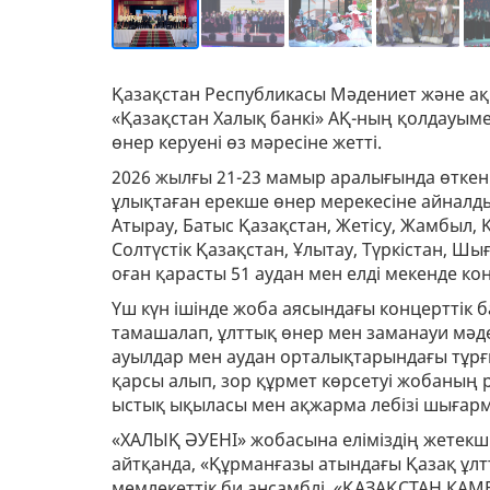
Қазақстан Республикасы Мәдениет және ақ
«Қазақстан Халық банкі» АҚ-ның қолдауы
өнер керуені өз мәресіне жетті.
2026 жылғы 21-23 мамыр аралығында өткен
ұлықтаған ерекше өнер мерекесіне айналды
Атырау, Батыс Қазақстан, Жетісу, Жамбыл,
Солтүстік Қазақстан, Ұлытау, Түркістан, 
оған қарасты 51 аудан мен елді мекенде к
Үш күн ішінде жоба аясындағы концерттік
тамашалап, ұлттық өнер мен заманауи мәден
ауылдар мен аудан орталықтарындағы тұ
қарсы алып, зор құрмет көрсетуі жобаның 
ыстық ықыласы мен ақжарма лебізі шығар
«ХАЛЫҚ ӘУЕНІ» жобасына еліміздің жетек
айтқанда, «Құрманғазы атындағы Қазақ ұлт
мемлекеттік би ансамблі, «ҚАЗАҚСТАН КАМ