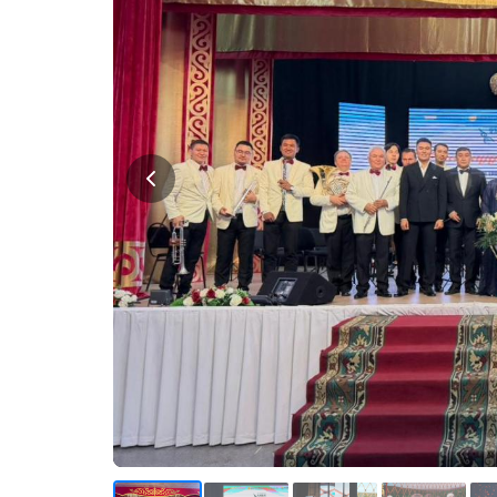
КОМП
БАҚ
БОС 