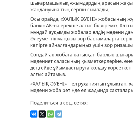
шығармашылық ұжымдардың арасын жақында
жандануына тың серпін сыйлады.
Осы орайда, «ХАЛЫҚ ӘУЕНІ» жобасының жүз
банкі» АҚ-на ерекше алғыс білдіреміз. Ұлт
мұндай ауқымды жобалар елдің мәдени даму
Әлеуметтік маңызы зор бастамаларға серік
көпірге айналғандарыңыз үшін зор ризашы
Сондай-ақ жобаға қатысқан барлық шығар
мәдениет саласының қызметкерлеріне, өне
деңгейде ұйымдастыруға қолдау көрсеткен
алғыс айтамыз.
«ХАЛЫҚ ӘУЕНІ» – ел руханиятын ұлықтап, х
мәдени жоба ретінде ел жадында сақталары 
Поделиться в соц. сетях: