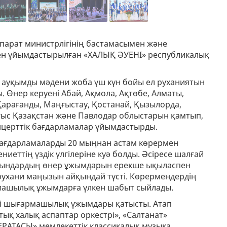
парат министрлігінің бастамасымен және
мен ұйымдастырылған «ХАЛЫҚ ӘУЕНІ» республикалық
 ауқымды мәдени жоба үш күн бойы ел руханиятын
. Өнер керуені Абай, Ақмола, Ақтөбе, Алматы,
 Қарағанды, Маңғыстау, Қостанай, Қызылорда,
Шығыс Қазақстан және Павлодар облыстарын қамтып,
онцерттік бағдарламалар ұйымдастырды.
 бағдарламаларды 20 мыңнан астам көрермен
иеттің үздік үлгілеріне куә болды. Әсіресе шалғай
рғындардың өнер ұжымдарын ерекше ықыласпен
рухани маңызын айқындай түсті. Көрермендердің
машылық ұжымдарға үлкен шабыт сыйлады.
ші шығармашылық ұжымдары қатысты. Атап
тық халық аспаптар оркестрі», «Салтанат»
ЕРАТАСЫ» мемлекеттік классикалық музыка