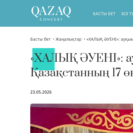
БАСТЫ БЕТ
БІЗ 
БІЗ Т
БАСШ
Басты бет
Жаңалықтар
«ХАЛЫҚ ӘУЕНІ»: ауқымды мәд
БІЗДІ
«ХАЛЫҚ ӘУЕНІ»: а
БІЗДІ
Қазақстанның 17 ө
ГАСТ
БІЗДІ
ФИЛИ
23.05.2026
БІЗДІ
МЕМЛ
ДИРЕ