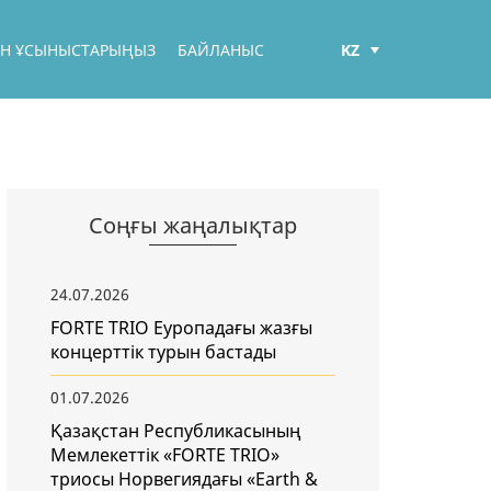
KZ
БЕН ҰСЫНЫСТАРЫҢЫЗ
БАЙЛАНЫС
РУС
ENG
Соңғы жаңалықтар
24.07.2026
FORTE TRIO Еуропадағы жазғы
концерттік турын бастады
01.07.2026
Қазақстан Республикасының
Мемлекеттік «FORTE TRIO»
триосы Норвегиядағы «Earth &