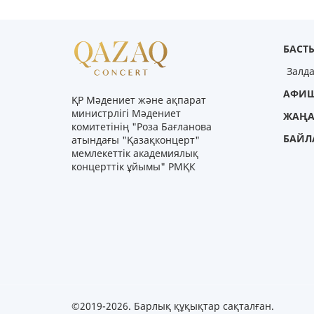
БАСТЫ
Залд
АФИ
ҚР Мәдениет және ақпарат
министрлігі Мәдениет
ЖАҢА
комитетінің "Роза Бағланова
БАЙЛ
атындағы "Қазақконцерт"
мемлекеттік академиялық
концерттік ұйымы" РМҚК
©2019-2026. Барлық құқықтар сақталған.