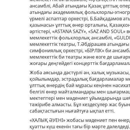
ансамблі, Абай атындағы Қазақ ұлттық опе
атындағы академиялық фольклорлы-этногр
үрмелі аспаптар оркестрі, Б.Байқадамов ат
қазынасы» ұлттық өнер орталығы, Қазақк
әртістері, «ASTANA SAZY», «SAZ AND SOUL»
мемлекеттік фольклорлық ансамблі, «GULDE
мемлекеттік театры, Т.Әбдірашев атындағы
симфониялық оркестрі, «БІРЛІК» би ансамбл
мемлекеттік би театры және өзге де шыға
жоғары деңгейдегі концерттік бағдарламал
Жоба аясында дәстүрлі ән, халық музыка
қойылымдар, эстрадалық бағдарламалар м
ұлттық өнердің бай мұрасы кеңінен насиха
белгілі өнер майталмандары мен шығармаш
мектептері мен мәдениет ұйымдарында шебе
тәжірибе алмасты. Бұл кездесулер жас буын
сабақтастығын нығайтуға ықпал етті.
«ХАЛЫҚ ӘУЕНІ» жобасы мәдениет пен өнерд
қуатты күш екенін тағы бір мәрте дәлелдеді