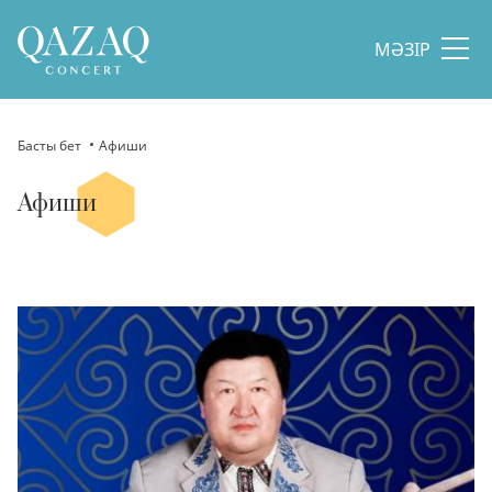
МӘЗІР
Басты бет
Афиши
Афиши