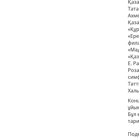
Қаза
Тата
Ахме
Қаза
«Құр
«Ере
фил
«Мәд
«Қаз
Е. Р
Роза
сим
Тәтт
Хал
Кон
ұйы
Бұл 
тари
Поде