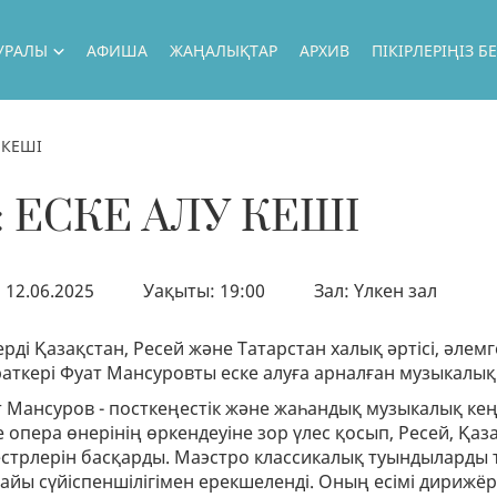
ТУРАЛЫ
АФИША
ЖАҢАЛЫҚТАР
АРХИВ
ПІКІРЛЕРІҢІЗ 
УРАЛЫ
ЫЛЫҚ
 КЕШІ
Ң ӘРТІСТЕР
 ЕСКЕ АЛУ КЕШІ
Ң ЖОБАЛАР
РОЛДІК САПАРЛАР
: 12.06.2025
Уақыты: 19:00
Зал: Үлкен зал
Ң ҚОНАҚТАР
АЛ
ерді Қазақстан, Ресей және Татарстан халық әртісі, әле
аткері Фуат Мансуровты еске алуға арналған музыкалы
Ң МҮМКІНДІКТЕР
 Мансуров - посткеңестік және жаһандық музыкалық кең
ЕКЕТТІК САТЫП АЛУ
 опера өнерінің өркендеуіне зор үлес қосып, Ресей, Қа
стрлерін басқарды. Маэстро классикалық туындыларды те
КТОР БЛОГЫ
йы сүйіспеншілігімен ерекшеленді. Оның есімі дирижёрл