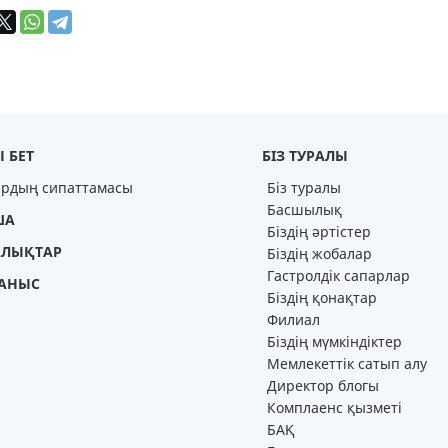
 БЕТ
БІЗ ТУРАЛЫ
ардың сипаттамасы
Біз туралы
Басшылық
ША
Біздің әртістер
ЛЫҚТАР
Біздің жобалар
Гастролдік сапарлар
АНЫС
Біздің қонақтар
Филиал
Біздің мүмкіндіктер
Мемлекеттік сатып алу
Директор блогы
Комплаенс қызметі
БАҚ