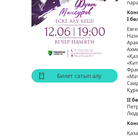
пара
КОМП
Кон
БАҚ
I бө
БОС 
Евге
Нази
Арам
Ахме
«Қаз
«Кит
Фран
Билет сатып алу
«Мә
Саи
Құрм
II б
Петр
Людв
Кон
Қаза