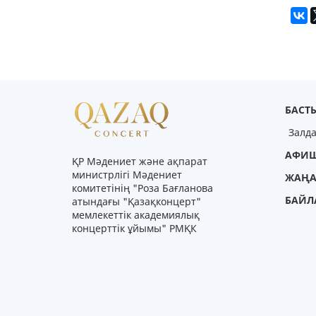
БАСТЫ
Залд
АФИ
ҚР Мәдениет және ақпарат
министрлігі Мәдениет
ЖАҢА
комитетінің "Роза Бағланова
БАЙЛ
атындағы "Қазақконцерт"
мемлекеттік академиялық
концерттік ұйымы" РМҚК