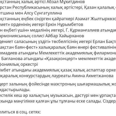
қстанның халық әртісі Абзал Мұхитдинов
рстан Республикасының халық әртістері, Қазан қалалы
тшина мен Алсу Сүнгатуллина
қстанның еңбек сіңірген қайраткері Азамат Жылтыркөз
мет» орденінің иегері Еркін Нұрымбетов
н еңбегі үшін» медалінің иегері, Г. Құрманғалиев атынд
армониясының солисі Айбар Хайырханов
ениет саласының үздігі» төсбелгісінің иегері Ерлан Бақ
ақстан баян-фест» халықаралық баян өнері фестиваліні
ахмадиев атындағы Мемлекеттік академиялық филармон
 Бағланова атындағы «Қазақконцерт» мемлекеттік ака
фониялық оркестрі
імбет атындағы академиялық қазақ халық аспаптар орке
ықаралық конкурстардың лауреаты Амина Ахметжанова
церт залының фойесінде маэстроның шығармашылық жо
мдастырылады.
естелік кеш әр халықтың музыкасын, дәстүрі мен ұрпақта
хында мәңгілікке қалған ұлы тұлғаны еске салады. Сіздер
литься в соц. сетях: