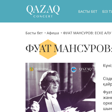
БАСТЫ БЕТ
БІЗ 
БІЗ Т
БАСШ
Басты бет
Афиша
ФУАТ МАНСУРОВ: ЕСКЕ АЛУ
БІЗДІ
ФУАТ МАНСУРОВ:
БІЗДІ
ГАСТ
Күні
БІЗДІ
ФИЛИ
Сізд
қайр
БІЗДІ
Фуат
МЕМЛ
және
орке
ДИРЕ
шына