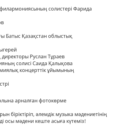
қ филармониясының солистері Фарида
ов
ағы Батыс Қазақстан облыстық
тыгерей
ң директоры Руслан Тұраев
ияның солисі Саида Қалықова
демиялық концерттік ұйымының
стрі
лына арналған фотокөрме
рын біріктіріп, әлемдік музыка мәдениетінің
ді осы мәдени кеште асыға күтеміз!