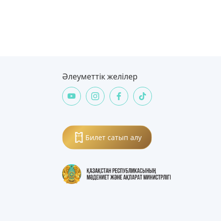
Әлеуметтік желілер
Билет сатып алу