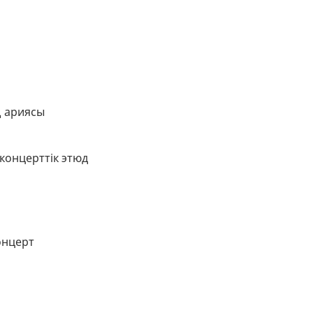
ң ариясы
концерттік этюд
онцерт