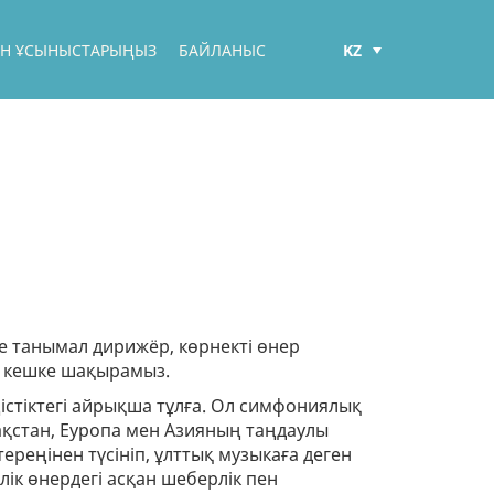
KZ
БЕН ҰСЫНЫСТАРЫҢЫЗ
БАЙЛАНЫС
РУС
ENG
мге танымал дирижёр, көрнекті өнер
қ кешке шақырамыз.
істіктегі айрықша тұлға. Ол симфониялық
зақстан, Еуропа мен Азияның таңдаулы
реңінен түсініп, ұлттық музыкаға деген
ік өнердегі асқан шеберлік пен