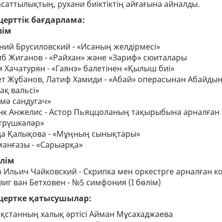
саттылықтың, рухани биіктіктің айғағына айналды.
ЛАЕНС ҚЫЗМЕТІ
церттік бағдарлама:
лім
ОРЫНДАР
ний Брусиловский - «Исаның желдірмесі»
б Жиганов - «Райхан» және «Зариф» сюиталары
 Хачатурян - «Гаянэ» балетінен «Қылыш биі»
т Жұбанов, Латиф Хамиди - «Абай» операсынан Абайды
ақ вальсі»
мә сандугач»
к Анжелис - Астор Пьяццоланың тақырыбына арналған 
трүшкәләр»
да Қалықова - «Мұңның сынықтары»
анғазы - «Сарыарқа»
өлім
 Ильич Чайковский - Скрипка мен оркестрге арналған к
иг ван Бетховен - №5 симфония (I бөлім)
цертке қатысушылар:
қстанның халық әртісі Айман Мұсахаджаева